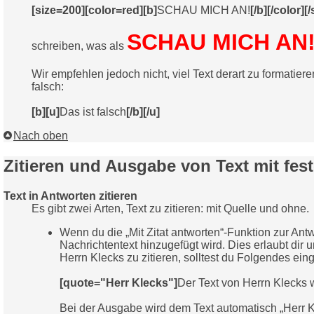
[size=200][color=red][b]
SCHAU MICH AN!
[/b][/color][/
SCHAU MICH AN
schreiben, was als
Wir empfehlen jedoch nicht, viel Text derart zu formatier
falsch:
[b][u]
Das ist falsch
[/b][/u]
Nach oben
Zitieren und Ausgabe von Text mit fest
Text in Antworten zitieren
Es gibt zwei Arten, Text zu zitieren: mit Quelle und ohne.
Wenn du die „Mit Zitat antworten“-Funktion zur Antwo
Nachrichtentext hinzugefügt wird. Dies erlaubt dir
Herrn Klecks zu zitieren, solltest du Folgendes ein
[quote="Herr Klecks"]
Der Text von Herrn Klecks 
Bei der Ausgabe wird dem Text automatisch „Herr K