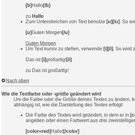
[b]
Hallo
[/b]
zu
Hallo
Zum Unterstreichen von Text benutze
[u][/u]
. So wi
[u]
Guten Morgen
[/u]
Guten Morgen
Um Text kursiv zu stellen, verwende
[i][/i]
. So wird z
Das ist
[i]
großartig!
[/i]
zu Das ist
großartig!
Nach oben
Wie die Textfarbe oder -größe geändert wird
Um die Farbe oder die Größe deines Textes zu ändern, k
abhängig ist, wie die Darstellung des Textes erfolgt:
Die Farbe des Textes wird geändert, in dem er in
[c
angeben oder einen Farbwert aus drei zweistellig
[color=red]
Hallo!
[/color]