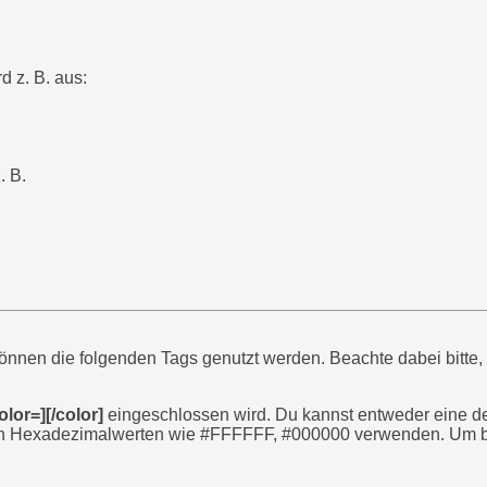
rd z. B. aus:
. B.
önnen die folgenden Tags genutzt werden. Beachte dabei bitte
olor=][/color]
eingeschlossen wird. Du kannst entweder eine den
en Hexadezimalwerten wie #FFFFFF, #000000 verwenden. Um bei