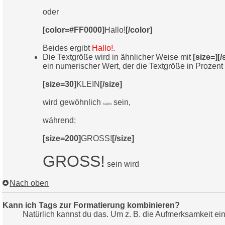
oder
[color=#FF0000]
Hallo!
[/color]
Beides ergibt
Hallo!
.
Die Textgröße wird in ähnlicher Weise mit
[size=][/
ein numerischer Wert, der die Textgröße in Prozent
[size=30]
KLEIN
[/size]
wird gewöhnlich
sein,
KLEIN
während:
[size=200]
GROSS!
[/size]
GROSS!
sein wird
Nach oben
Kann ich Tags zur Formatierung kombinieren?
Natürlich kannst du das. Um z. B. die Aufmerksamkeit ei