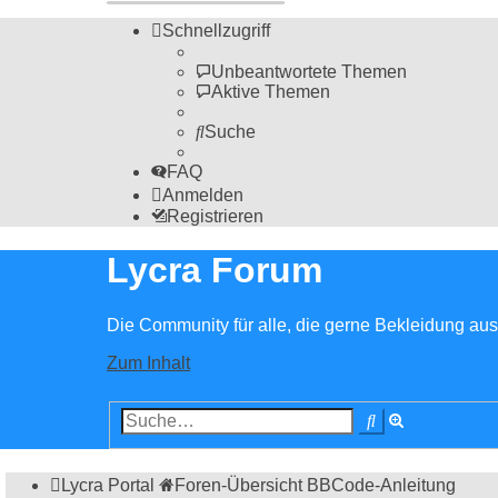
Schnellzugriff
Unbeantwortete Themen
Aktive Themen
Suche
FAQ
Anmelden
Registrieren
Lycra Forum
Die Community für alle, die gerne Bekleidung aus 
Zum Inhalt
Erweiterte
Suche
Suche
Lycra Portal
Foren-Übersicht
BBCode-Anleitung