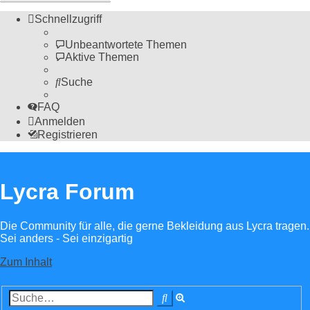
Schnellzugriff
Unbeantwortete Themen
Aktive Themen
Suche
FAQ
Anmelden
Registrieren
Lycra Forum
Die Community für alle, die gerne Bekleidung aus Lycra tragen.
Sei anders - Sei einzigartig
Zum Inhalt
Erweiterte
Suche
Suche