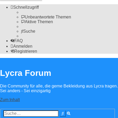
Schnellzugriff
Unbeantwortete Themen
Aktive Themen
Suche
FAQ
Anmelden
Registrieren
Lycra Forum
Die Community für alle, die gerne Bekleidung aus Lycra tragen.
Sei anders - Sei einzigartig
Zum Inhalt
Erweiterte
Suche
Suche