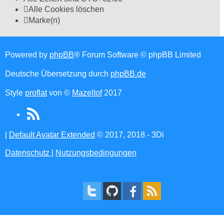
Alle Cookies löschen
Marke(n)
Powered by
phpBB
® Forum Software © phpBB Limited
Deutsche Übersetzung durch
phpBB.de
Style
proflat
von ©
Mazeltof
2017
RSS
(Opens
|
Default Avatar Extended
© 2017, 2018 - 3Di
in
Datenschutz
|
Nutzungsbedingungen
new
tab)