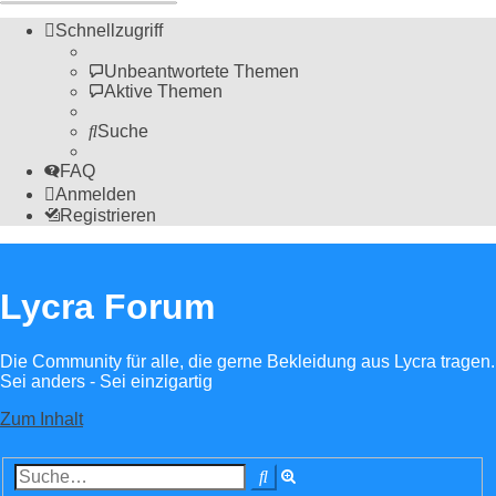
Schnellzugriff
Unbeantwortete Themen
Aktive Themen
Suche
FAQ
Anmelden
Registrieren
Lycra Forum
Die Community für alle, die gerne Bekleidung aus Lycra tragen.
Sei anders - Sei einzigartig
Zum Inhalt
Erweiterte
Suche
Suche