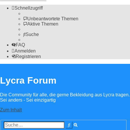
Schnellzugriff
Unbeantwortete Themen
Aktive Themen
Suche
FAQ
Anmelden
Registrieren
Lycra Forum
Die Community für alle, die gerne Bekleidung aus Lycra tragen.
Sei anders - Sei einzigartig
Zum Inhalt
Erweiterte
Suche
Suche