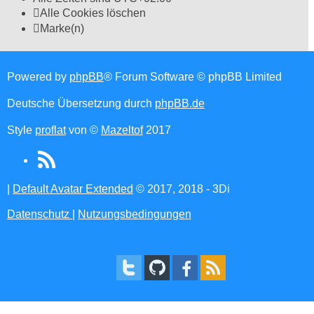
Alle Cookies löschen
Marke(n)
Powered by
phpBB
® Forum Software © phpBB Limited
Deutsche Übersetzung durch
phpBB.de
Style
proflat
von ©
Mazeltof
2017
RSS
(Opens
|
Default Avatar Extended
© 2017, 2018 - 3Di
in
Datenschutz
|
Nutzungsbedingungen
new
tab)