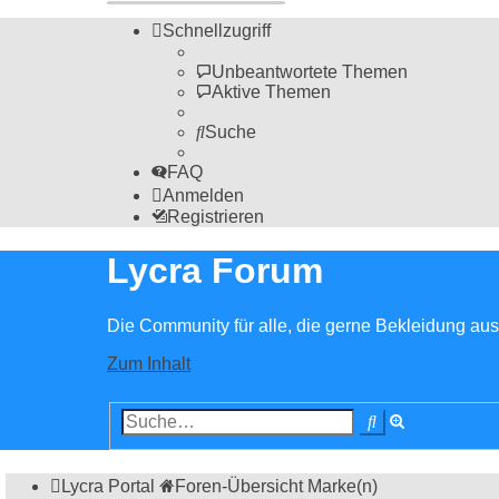
Schnellzugriff
Unbeantwortete Themen
Aktive Themen
Suche
FAQ
Anmelden
Registrieren
Lycra Forum
Die Community für alle, die gerne Bekleidung aus 
Zum Inhalt
Erweiterte
Suche
Suche
Lycra Portal
Foren-Übersicht
Marke(n)