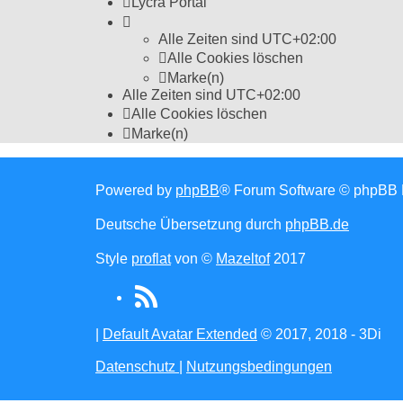
Lycra Portal
Alle Zeiten sind
UTC+02:00
Alle Cookies löschen
Marke(n)
Alle Zeiten sind
UTC+02:00
Alle Cookies löschen
Marke(n)
Powered by
phpBB
® Forum Software © phpBB 
Deutsche Übersetzung durch
phpBB.de
Style
proflat
von ©
Mazeltof
2017
RSS
(Opens
|
Default Avatar Extended
© 2017, 2018 - 3Di
in
Datenschutz
|
Nutzungsbedingungen
new