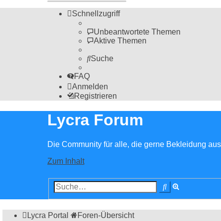
Schnellzugriff
Unbeantwortete Themen
Aktive Themen
Suche
FAQ
Anmelden
Registrieren
Lycra Forum
Die Community für alle, die gerne Bekleidung aus 
Zum Inhalt
Erweiterte
Suche
Suche
Lycra Portal
Foren-Übersicht