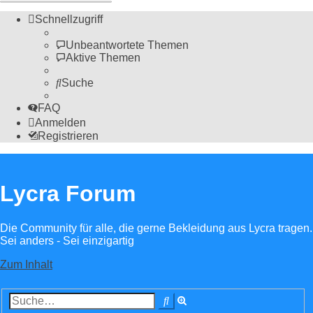
Schnellzugriff
Unbeantwortete Themen
Aktive Themen
Suche
FAQ
Anmelden
Registrieren
Lycra Forum
Die Community für alle, die gerne Bekleidung aus Lycra tragen.
Sei anders - Sei einzigartig
Zum Inhalt
Erweiterte
Suche
Suche