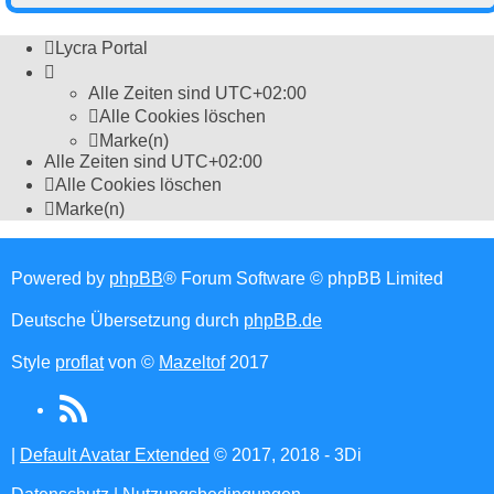
Lycra Portal
Alle Zeiten sind
UTC+02:00
Alle Cookies löschen
Marke(n)
Alle Zeiten sind
UTC+02:00
Alle Cookies löschen
Marke(n)
Powered by
phpBB
® Forum Software © phpBB Limited
Deutsche Übersetzung durch
phpBB.de
Style
proflat
von ©
Mazeltof
2017
RSS
(Opens
|
Default Avatar Extended
© 2017, 2018 - 3Di
in