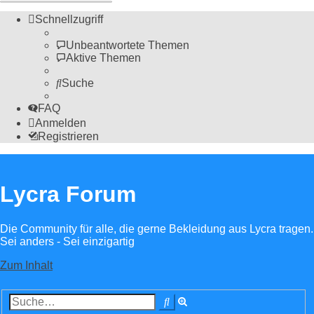
Schnellzugriff
Unbeantwortete Themen
Aktive Themen
Suche
FAQ
Anmelden
Registrieren
Lycra Forum
Die Community für alle, die gerne Bekleidung aus Lycra tragen.
Sei anders - Sei einzigartig
Zum Inhalt
Erweiterte
Suche
Suche