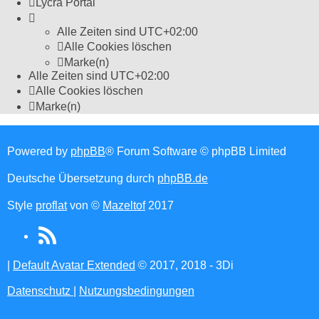
Lycra Portal
Alle Zeiten sind
UTC+02:00
Alle Cookies löschen
Marke(n)
Alle Zeiten sind
UTC+02:00
Alle Cookies löschen
Marke(n)
Powered by
phpBB
® Forum Software © phpBB Limited
Deutsche Übersetzung durch
phpBB.de
Style
proflat
von ©
Mazeltof
2017
RSS
(Opens
|
Default Avatar Extended
© 2017, 2018 - 3Di
in
Datenschutz
|
Nutzungsbedingungen
new