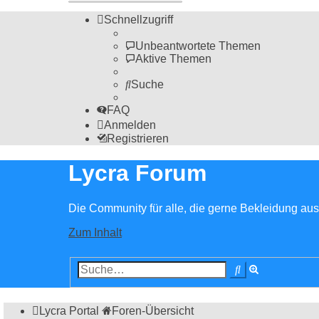
Schnellzugriff
Unbeantwortete Themen
Aktive Themen
Suche
FAQ
Anmelden
Registrieren
Lycra Forum
Die Community für alle, die gerne Bekleidung aus 
Zum Inhalt
Erweiterte
Suche
Suche
Lycra Portal
Foren-Übersicht