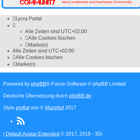
Lycra Portal
Alle Zeiten sind
UTC+02:00
Alle Cookies löschen
Marke(n)
Alle Zeiten sind
UTC+02:00
Alle Cookies löschen
Marke(n)
Powered by
phpBB
® Forum Software © phpBB Limited
Deutsche Übersetzung durch
phpBB.de
Style
proflat
von ©
Mazeltof
2017
RSS
(Opens
|
Default Avatar Extended
© 2017, 2018 - 3Di