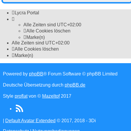
Lycra Portal
Alle Zeiten sind
UTC+02:00
Alle Cookies löschen
Marke(n)
Alle Zeiten sind
UTC+02:00
Alle Cookies löschen
Marke(n)
Powered by
phpBB
® Forum Software © phpBB Limited
Deutsche Übersetzung durch
phpBB.de
Style
proflat
von ©
Mazeltof
2017
RSS
(Opens
|
Default Avatar Extended
© 2017, 2018 - 3Di
in