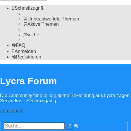
Schnellzugriff
Unbeantwortete Themen
Aktive Themen
Suche
FAQ
Anmelden
Registrieren
Lycra Forum
Die Community für alle, die gerne Bekleidung aus Lycra tragen.
Sei anders - Sei einzigartig
Zum Inhalt
Erweiterte
Suche
Suche