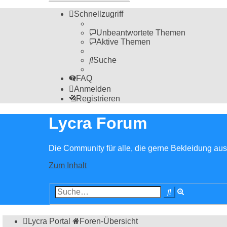
Schnellzugriff
Unbeantwortete Themen
Aktive Themen
Suche
FAQ
Anmelden
Registrieren
Lycra Forum
Die Community für alle, die gerne Bekleidung aus 
Zum Inhalt
Erweiterte
Suche
Suche
Lycra Portal
Foren-Übersicht