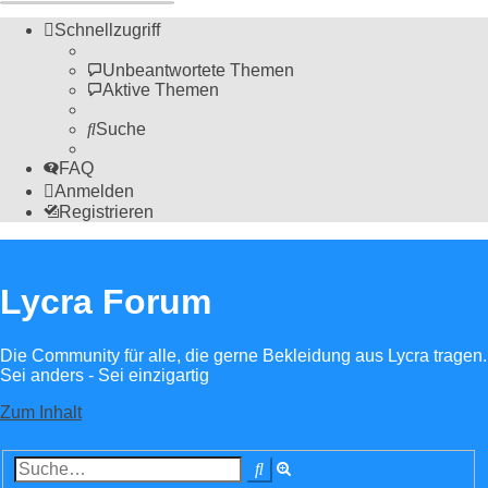
Schnellzugriff
Unbeantwortete Themen
Aktive Themen
Suche
FAQ
Anmelden
Registrieren
Lycra Forum
Die Community für alle, die gerne Bekleidung aus Lycra tragen.
Sei anders - Sei einzigartig
Zum Inhalt
Erweiterte
Suche
Suche