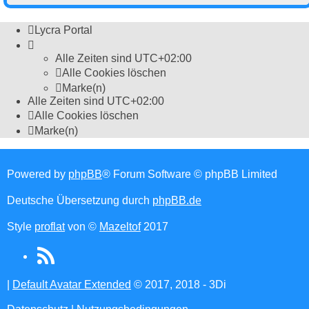
Lycra Portal
Alle Zeiten sind
UTC+02:00
Alle Cookies löschen
Marke(n)
Alle Zeiten sind
UTC+02:00
Alle Cookies löschen
Marke(n)
Powered by
phpBB
® Forum Software © phpBB Limited
Deutsche Übersetzung durch
phpBB.de
Style
proflat
von ©
Mazeltof
2017
RSS
(Opens
|
Default Avatar Extended
© 2017, 2018 - 3Di
in