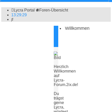
Lycra Portal
Foren-Übersicht
13
:
29
:
29
Suche
Willkommen
Herzlich
Willkommen
auf
Lycra-
Forum.2ix.de!
Du
trägst
gerne
Lycra,
würdest