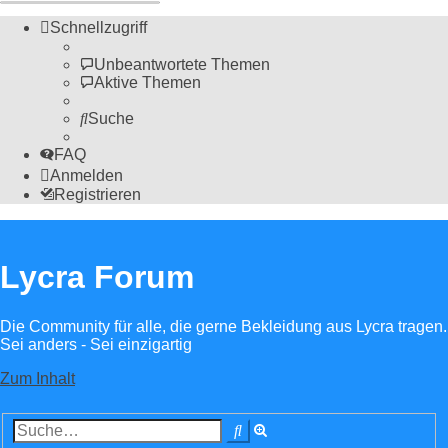
Schnellzugriff
Unbeantwortete Themen
Aktive Themen
Suche
FAQ
Anmelden
Registrieren
Lycra Forum
Die Community für alle, die gerne Bekleidung aus Lycra tragen.
Sei anders - Sei einzigartig
Zum Inhalt
Erweiterte
Suche
Suche