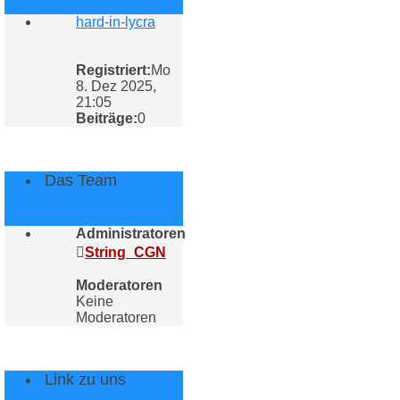
hard-in-lycra
Registriert:
Mo
8. Dez 2025,
21:05
Beiträge:
0
Das Team
Administratoren
String_CGN
Moderatoren
Keine
Moderatoren
Link zu uns