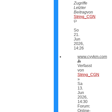
Zugriffe
Letzter
Beitrag
von
String_CGN
Neuester
Beitrag
So
21.
Jun
2026,
14:26
www.cyykm.com
Verfasst
von
String_CGN
»
Sa
13.
Jun
2026,
14:30
Forum:
Online-