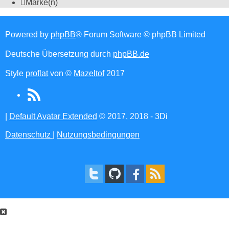
Marke(n)
Powered by
phpBB
® Forum Software © phpBB Limited
Deutsche Übersetzung durch
phpBB.de
Style
proflat
von ©
Mazeltof
2017
RSS
(Opens
|
Default Avatar Extended
© 2017, 2018 - 3Di
in
Datenschutz
|
Nutzungsbedingungen
new
tab)