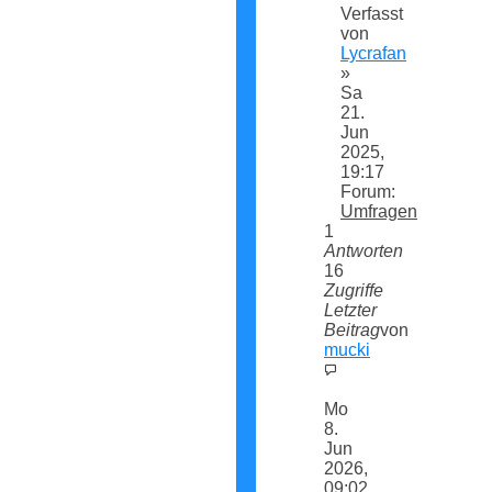
Verfasst
von
Lycrafan
»
Sa
21.
Jun
2025,
19:17
Forum:
Umfragen
1
Antworten
16
Zugriffe
Letzter
Beitrag
von
mucki
Neuester
Beitrag
Mo
8.
Jun
2026,
09:02