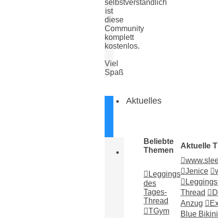
selbstverständlich
ist
diese
Community
komplett
kostenlos.
Viel
Spaß
Aktuelles
Beliebte
Aktuelle 
Themen
www.sle
Jenice
Leggings
Leggings
des
Tages-
Thread
D
Thread
Anzug
Ex
TGym
Blue Bikini