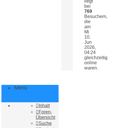
liegt
bei
769
Besuchern,
die
am
Mi
10.
Jun
2026,
04:24
gleichzeitig
online
waren.
Menü
Inhalt
Foren-
Übersicht
Suche