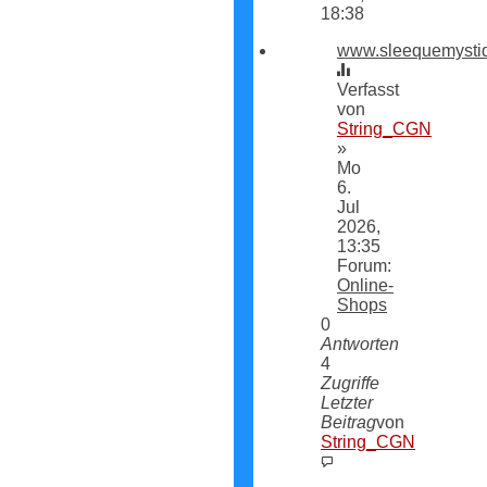
18:38
www.sleequemysti
Verfasst
von
String_CGN
»
Mo
6.
Jul
2026,
13:35
Forum:
Online-
Shops
0
Antworten
4
Zugriffe
Letzter
Beitrag
von
String_CGN
Neuester