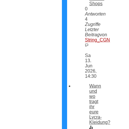
Shops
0
Antworten
4
Zugriffe
Letzter
Beitrag
von
String_CGN
Neuester
Beitrag
Sa
13.
Jun
2026,
14:30
Wann
und
wo
tragt
ihr
eure
Lycra-
Kleidung?