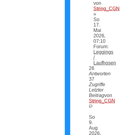
von
String_CGN
»
So
17.
Mai
2026,
07:10
Forum:
Leggings
/
Laufhosen
26
Antworten
37
Zugriffe
Letzter
Beitrag
von
String_CGN
Neuester
Beitrag
So
9.
Aug
2026,