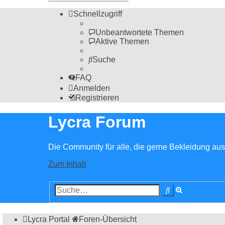
Schnellzugriff
Unbeantwortete Themen
Aktive Themen
Suche
FAQ
Anmelden
Registrieren
Lycra Forum
Die Community für alle, die gerne Bekleidung aus 
Zum Inhalt
Erweiterte
Suche
Suche
Lycra Portal
Foren-Übersicht