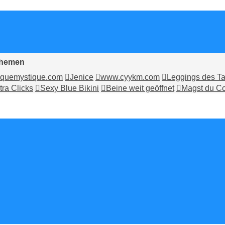
Themen
quemystique.com
Jenice
www.cyykm.com
Leggings des T
tra Clicks
Sexy Blue Bikini
Beine weit geöffnet
Magst du C