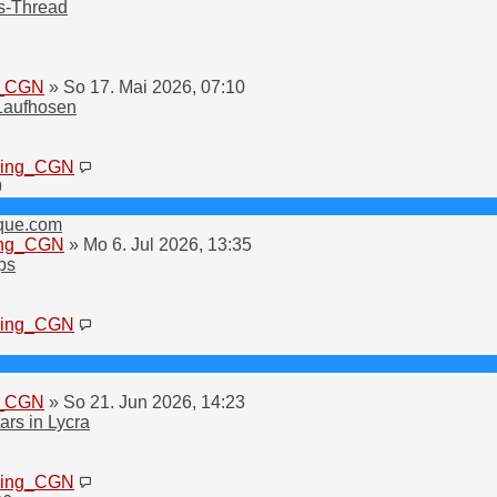
s-Thread
g_CGN
» So 17. Mai 2026, 07:10
 Laufhosen
Neuester
ring_CGN
Beitrag
9
que.com
ing_CGN
» Mo 6. Jul 2026, 13:35
ps
Neuester
ring_CGN
Beitrag
g_CGN
» So 21. Jun 2026, 14:23
ars in Lycra
Neuester
ring_CGN