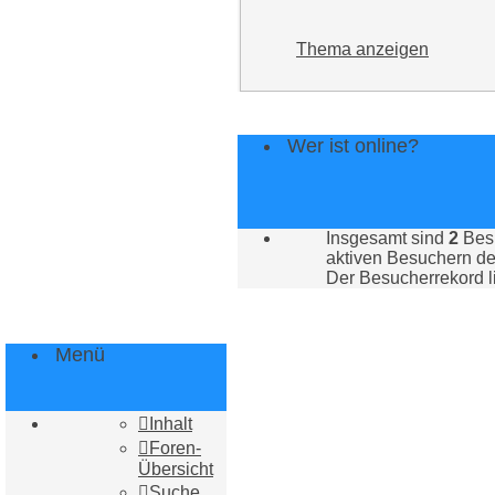
Thema anzeigen
Wer ist online?
Insgesamt sind
2
Besu
aktiven Besuchern der
Der Besucherrekord l
Menü
Inhalt
Foren-
Übersicht
Suche