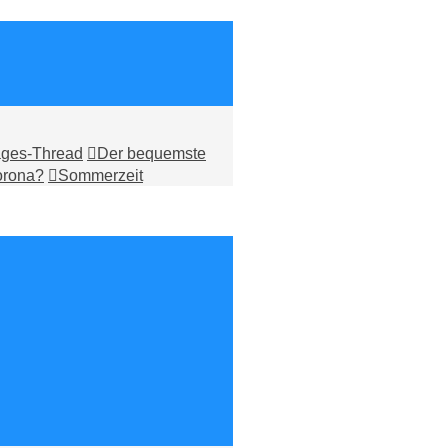
ages-Thread
Der bequemste
orona?
Sommerzeit