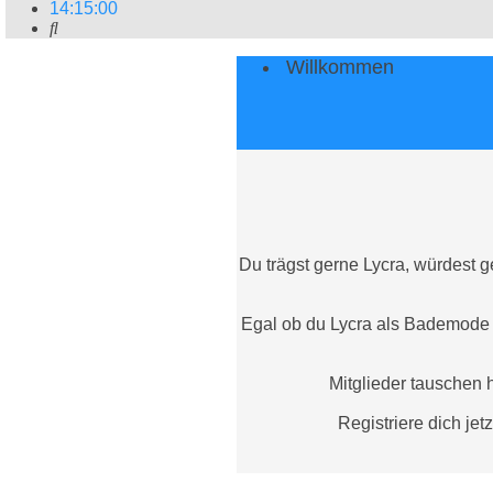
14
:
15
:
01
Suche
Willkommen
Du trägst gerne Lycra, würdest ge
Egal ob du Lycra als Bademode o
Mitglieder tauschen 
Registriere dich jet