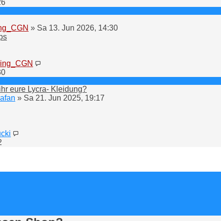
Beitrag
26
ing_CGN
» Sa 13. Jun 2026, 14:30
ps
Neuester
ring_CGN
Beitrag
30
ihr eure Lycra- Kleidung?
rafan
» Sa 21. Jun 2025, 19:17
Neuester
cki
Beitrag
2