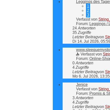
Leggings des Tage
1
2
3
Verfasst von
Strin
Forum:
Leggings /
24
Antworten
35
Zugriffe
Letzter Beitrag
von
St
Di 14. Jul 2026, 05:5
www.sleequemysti
Verfasst von
Str
Forum:
Online-Sho
0
Antworten
4
Zugriffe
Letzter Beitrag
von
St
Mo 6. Jul 2026, 13:35
Jenice
Verfasst von
Strin
Forum:
Promis & St
3
Antworten
4
Zugriffe
Letzter Beitrag
von
St