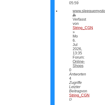
05:59
www.sleequemysti
Verfasst
von
String_CGN
»
Mo
6.
Jul
2026,
13:35
Forum:
Online-
Shops
0
Antworten
4
Zugriffe
Letzter
Beitrag
von
String_CGN
Neuester