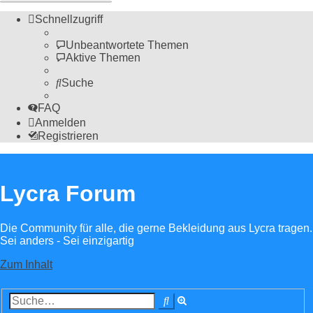
Schnellzugriff
Unbeantwortete Themen
Aktive Themen
Suche
FAQ
Anmelden
Registrieren
Lycra Forum
Die Community für alle, die gerne Bekleidung aus Lycra tragen.
Sei anders - Sei einzigartig
Zum Inhalt
Erweiterte
Suche
Suche