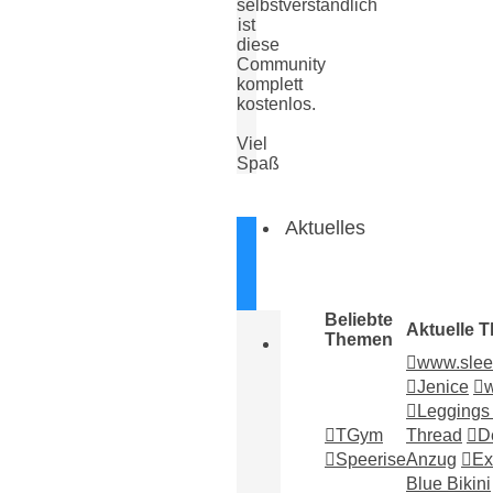
selbstverständlich
ist
diese
Community
komplett
kostenlos.
Viel
Spaß
Aktuelles
Beliebte
Aktuelle 
Themen
www.slee
Jenice
Leggings
TGym
Thread
D
Speerise
Anzug
Ex
Blue Bikini