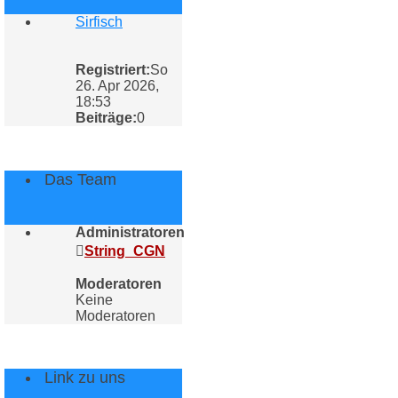
Sirfisch
Registriert:
So
26. Apr 2026,
18:53
Beiträge:
0
Das Team
Administratoren
String_CGN
Moderatoren
Keine
Moderatoren
Link zu uns