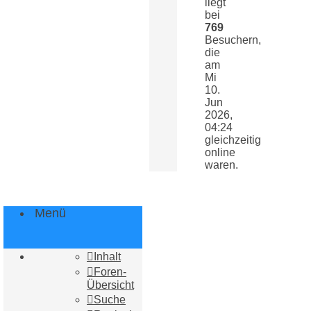
liegt
bei
769
Besuchern,
die
am
Mi
10.
Jun
2026,
04:24
gleichzeitig
online
waren.
Menü
Inhalt
Foren-
Übersicht
Suche