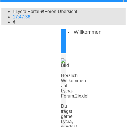
Lycra Portal
Foren-Übersicht
17
:
47
:
36
Suche
Willkommen
Herzlich
Willkommen
auf
Lycra-
Forum.2ix.de!
Du
trägst
gerne
Lycra,
würdest