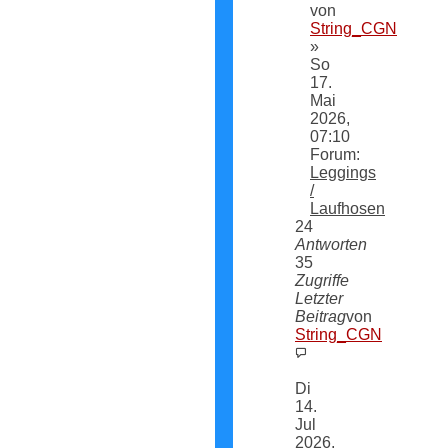
von
String_CGN
»
So
17.
Mai
2026,
07:10
Forum:
Leggings
/
Laufhosen
24
Antworten
35
Zugriffe
Letzter
Beitrag
von
String_CGN
Neuester
Beitrag
Di
14.
Jul
2026,