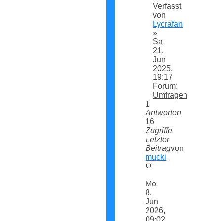
Verfasst
von
Lycrafan
»
Sa
21.
Jun
2025,
19:17
Forum:
Umfragen
1
Antworten
16
Zugriffe
Letzter
Beitrag
von
mucki
Neuester
Beitrag
Mo
8.
Jun
2026,
09:02