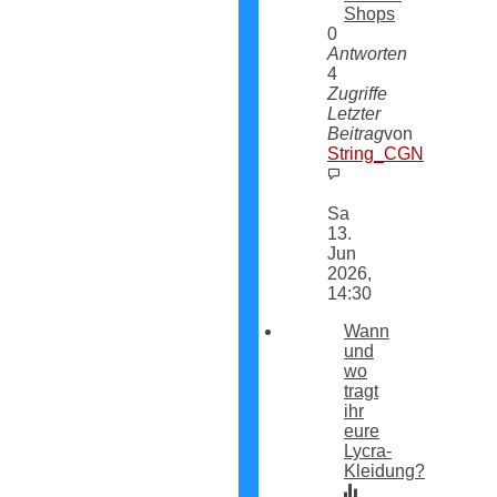
Shops
0
Antworten
4
Zugriffe
Letzter
Beitrag
von
String_CGN
Neuester
Beitrag
Sa
13.
Jun
2026,
14:30
Wann
und
wo
tragt
ihr
eure
Lycra-
Kleidung?