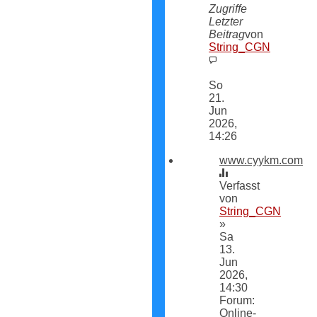
Zugriffe
Letzter
Beitrag
von
String_CGN
Neuester
Beitrag
So
21.
Jun
2026,
14:26
www.cyykm.com
Verfasst
von
String_CGN
»
Sa
13.
Jun
2026,
14:30
Forum:
Online-