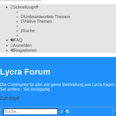
Schnellzugriff
Unbeantwortete Themen
Aktive Themen
Suche
FAQ
Anmelden
Registrieren
Lycra Forum
Die Community für alle, die gerne Bekleidung aus Lycra tragen.
Sei anders - Sei einzigartig
Zum Inhalt
Erweiterte
Suche
Suche