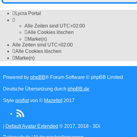
Lycra Portal
Alle Zeiten sind
UTC+02:00
Alle Cookies löschen
Marke(n)
Alle Zeiten sind
UTC+02:00
Alle Cookies löschen
Marke(n)
Powered by
phpBB
® Forum Software © phpBB Limited
Deutsche Übersetzung durch
phpBB.de
Style
proflat
von ©
Mazeltof
2017
RSS
(Opens
|
Default Avatar Extended
© 2017, 2018 - 3Di
in