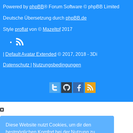
Powered by
phpBB
® Forum Software © phpBB Limited
Deutsche Übersetzung durch
phpBB.de
Style
proflat
von ©
Mazeltof
2017
RSS
(Opens
|
Default Avatar Extended
© 2017, 2018 - 3Di
in
Datenschutz
|
Nutzungsbedingungen
new
tab)
Diese Website nutzt Cookies, um dir den
bestmöglichen Komfort bei der Nutzung zu