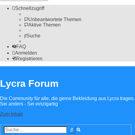
Schnellzugriff
Unbeantwortete Themen
Aktive Themen
Suche
FAQ
Anmelden
Registrieren
Lycra Forum
Die Community für alle, die gerne Bekleidung aus Lycra tragen.
Sei anders - Sei einzigartig
Zum Inhalt
Erweiterte
Suche
Suche