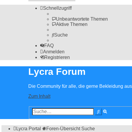
Schnellzugriff
Unbeantwortete Themen
Aktive Themen
Suche
FAQ
Anmelden
Registrieren
Lycra Forum
Die Community für alle, die gerne Bekleidung aus 
Zum Inhalt
Erweiterte
Suche
Suche
Lycra Portal
Foren-Übersicht
Suche