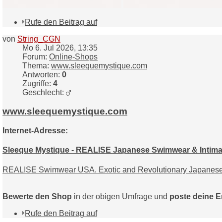
Rufe den Beitrag auf
von
String_CGN
Mo 6. Jul 2026, 13:35
Forum:
Online-Shops
Thema:
www.sleequemystique.com
Antworten:
0
Zugriffe:
4
Geschlecht:
www.sleequemystique.com
Internet-Adresse:
Sleeque Mystique - REALISE Japanese Swimwear & Intima
REALISE Swimwear USA. Exotic and Revolutionary Japanese R
Bewerte den Shop
in der obigen Umfrage und
poste deine 
Rufe den Beitrag auf