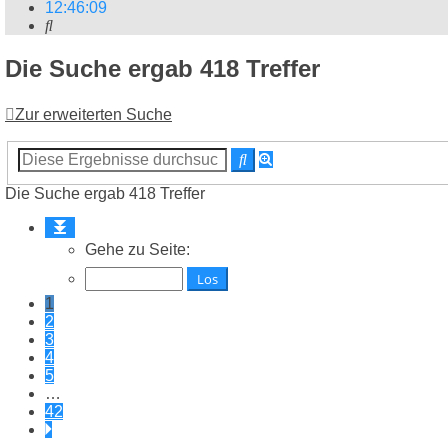
12
:
46
:
09
Suche
Die Suche ergab 418 Treffer
Zur erweiterten Suche
Erweiterte
Suche
Suche
Die Suche ergab 418 Treffer
Seite
1
Gehe zu Seite:
von
42
1
2
3
4
5
…
42
Nächste