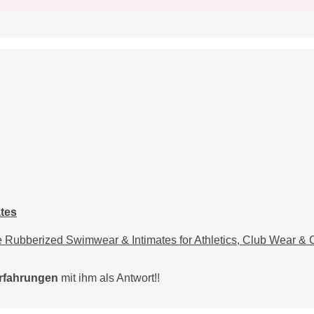
tes
ubberized Swimwear & Intimates for Athletics, Club Wear & 
Erfahrungen
mit ihm als Antwort!!