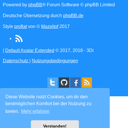
Powered by
phpBB
® Forum Software © phpBB Limited
Deutsche Übersetzung durch
phpBB.de
Style
proflat
von ©
Mazeltof
2017
RSS
(Opens
|
Default Avatar Extended
© 2017, 2018 - 3Di
in
Datenschutz
|
Nutzungsbedingungen
new
tab)
Diese Website nutzt Cookies, um dir den
bestmöglichen Komfort bei der Nutzung zu
bieten.
Mehr erfahren
Verstanden!