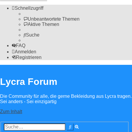
Schnellzugriff
Unbeantwortete Themen
Aktive Themen
Suche
FAQ
Anmelden
Registrieren
Lycra Forum
Die Community für alle, die gerne Bekleidung aus Lycra tragen.
Sei anders - Sei einzigartig
Zum Inhalt
Erweiterte
Suche
Suche