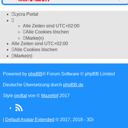
Lycra Portal
Alle Zeiten sind
UTC+02:00
Alle Cookies löschen
Marke(n)
Alle Zeiten sind
UTC+02:00
Alle Cookies löschen
Marke(n)
Powered by
phpBB
® Forum Software © phpBB Limited
Deutsche Übersetzung durch
phpBB.de
Style
proflat
von ©
Mazeltof
2017
RSS
(Opens
|
Default Avatar Extended
© 2017, 2018 - 3Di
in