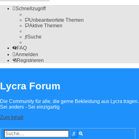
Schnellzugriff
Unbeantwortete Themen
Aktive Themen
Suche
FAQ
Anmelden
Registrieren
Lycra Forum
Die Community für alle, die gerne Bekleidung aus Lycra tragen.
Sei anders - Sei einzigartig
Zum Inhalt
Erweiterte
Suche
Suche