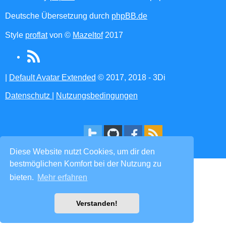
Deutsche Übersetzung durch
phpBB.de
Style
proflat
von ©
Mazeltof
2017
RSS
(Opens
|
Default Avatar Extended
© 2017, 2018 - 3Di
in
Datenschutz
|
Nutzungsbedingungen
new
tab)
Diese Website nutzt Cookies, um dir den
bestmöglichen Komfort bei der Nutzung zu
bieten.
Mehr erfahren
Verstanden!