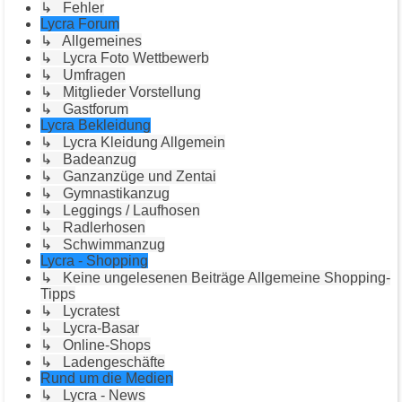
↳ Fehler
Lycra Forum
↳ Allgemeines
↳ Lycra Foto Wettbewerb
↳ Umfragen
↳ Mitglieder Vorstellung
↳ Gastforum
Lycra Bekleidung
↳ Lycra Kleidung Allgemein
↳ Badeanzug
↳ Ganzanzüge und Zentai
↳ Gymnastikanzug
↳ Leggings / Laufhosen
↳ Radlerhosen
↳ Schwimmanzug
Lycra - Shopping
↳ Keine ungelesenen Beiträge Allgemeine Shopping-
Tipps
↳ Lycratest
↳ Lycra-Basar
↳ Online-Shops
↳ Ladengeschäfte
Rund um die Medien
↳ Lycra - News