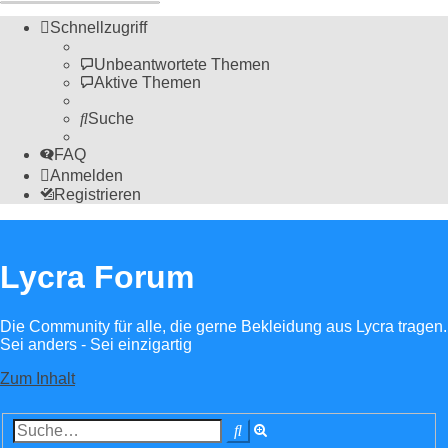
Schnellzugriff
Unbeantwortete Themen
Aktive Themen
Suche
FAQ
Anmelden
Registrieren
Lycra Forum
Die Community für alle, die gerne Bekleidung aus Lycra tragen.
Sei anders - Sei einzigartig
Zum Inhalt
Erweiterte
Suche
Suche