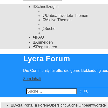
Schnellzugriff
Unbeantwortete Themen
Aktive Themen
Suche
FAQ
Anmelden
Registrieren
Lycra Forum
Die Community für alle, die gerne Bekleidung aus 
Zum Inhalt
Erweiterte
Suche
Suche
Lycra Portal
Foren-Übersicht
Suche
Unbeantwortete