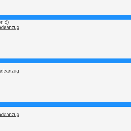
n ;))
adeanzug
adeanzug
adeanzug