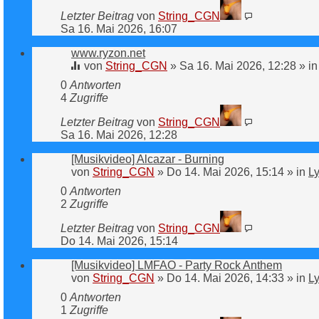
Letzter Beitrag
von
String_CGN
Sa 16. Mai 2026, 16:07
www.ryzon.net
von
String_CGN
»
Sa 16. Mai 2026, 12:28
» i
0
Antworten
4
Zugriffe
Letzter Beitrag
von
String_CGN
Sa 16. Mai 2026, 12:28
[Musikvideo] Alcazar - Burning
von
String_CGN
»
Do 14. Mai 2026, 15:14
» in
Ly
0
Antworten
2
Zugriffe
Letzter Beitrag
von
String_CGN
Do 14. Mai 2026, 15:14
[Musikvideo] LMFAO - Party Rock Anthem
von
String_CGN
»
Do 14. Mai 2026, 14:33
» in
Ly
0
Antworten
1
Zugriffe