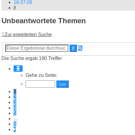
16
:
37
:
10
Suche
Unbeantwortete Themen
Zur erweiterten Suche
Erweiterte
Suche
Suche
Die Suche ergab 190 Treffer
Seite
1
Gehe zu Seite:
von
8
1
2
3
4
5
…
8
Nächste