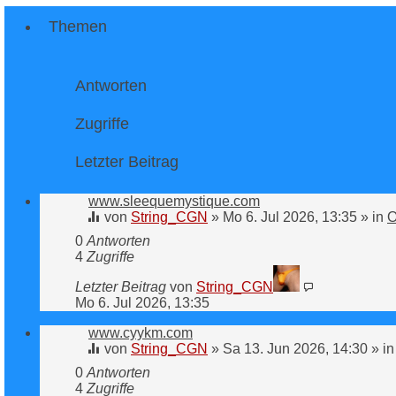
Themen
Antworten
Zugriffe
Letzter Beitrag
www.sleequemystique.com
von
String_CGN
»
Mo 6. Jul 2026, 13:35
» in
O
0
Antworten
4
Zugriffe
Letzter Beitrag
von
String_CGN
Mo 6. Jul 2026, 13:35
www.cyykm.com
von
String_CGN
»
Sa 13. Jun 2026, 14:30
» i
0
Antworten
4
Zugriffe