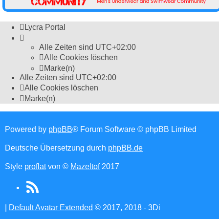
Lycra Portal
Alle Zeiten sind
UTC+02:00
Alle Cookies löschen
Marke(n)
Alle Zeiten sind
UTC+02:00
Alle Cookies löschen
Marke(n)
Powered by
phpBB
® Forum Software © phpBB Limited
Deutsche Übersetzung durch
phpBB.de
Style
proflat
von ©
Mazeltof
2017
RSS
(Opens
|
Default Avatar Extended
© 2017, 2018 - 3Di
in