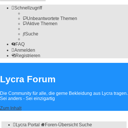
Schnellzugriff
Unbeantwortete Themen
Aktive Themen
Suche
FAQ
Anmelden
Registrieren
Lycra Forum
Die Community für alle, die gerne Bekleidung aus Lycra tragen.
Sei anders - Sei einzigartig
Zum Inhalt
Lycra Portal
Foren-Übersicht
Suche