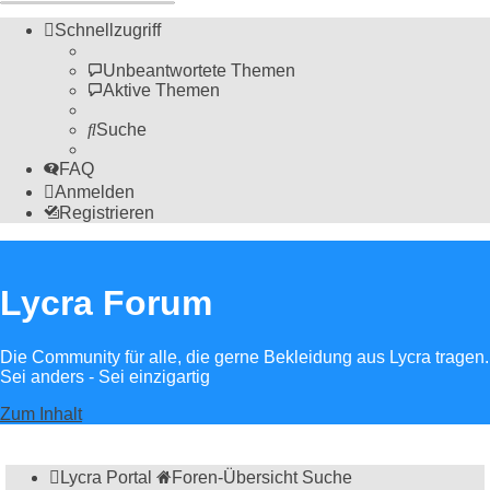
Schnellzugriff
Unbeantwortete Themen
Aktive Themen
Suche
FAQ
Anmelden
Registrieren
Lycra Forum
Die Community für alle, die gerne Bekleidung aus Lycra tragen.
Sei anders - Sei einzigartig
Zum Inhalt
Lycra Portal
Foren-Übersicht
Suche