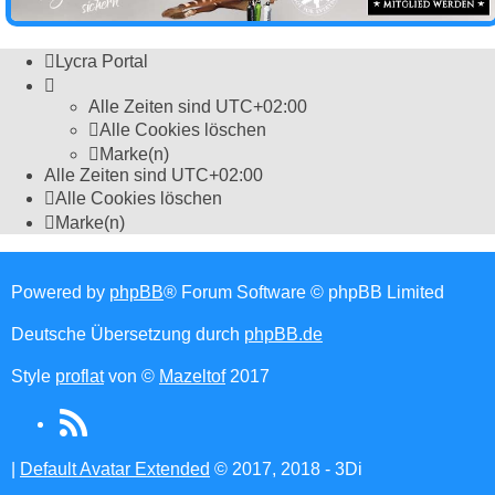
Lycra Portal
Alle Zeiten sind
UTC+02:00
Alle Cookies löschen
Marke(n)
Alle Zeiten sind
UTC+02:00
Alle Cookies löschen
Marke(n)
Powered by
phpBB
® Forum Software © phpBB Limited
Deutsche Übersetzung durch
phpBB.de
Style
proflat
von ©
Mazeltof
2017
RSS
(Opens
|
Default Avatar Extended
© 2017, 2018 - 3Di
in