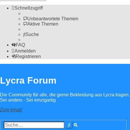
Schnellzugriff
Unbeantwortete Themen
Aktive Themen
Suche
FAQ
Anmelden
Registrieren
Lycra Forum
Die Community für alle, die gerne Bekleidung aus Lycra tragen.
Sei anders - Sei einzigartig
Zum Inhalt
Erweiterte
Suche
Suche