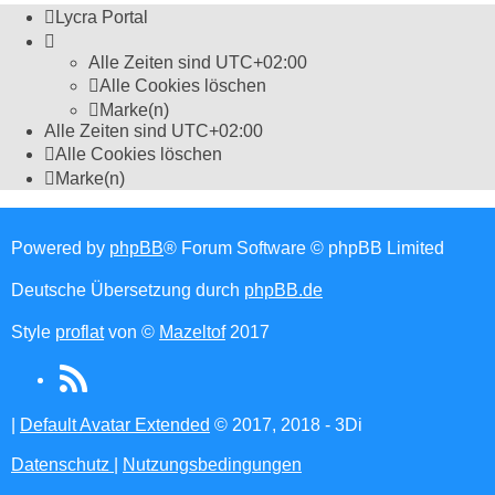
Lycra Portal
Alle Zeiten sind
UTC+02:00
Alle Cookies löschen
Marke(n)
Alle Zeiten sind
UTC+02:00
Alle Cookies löschen
Marke(n)
Powered by
phpBB
® Forum Software © phpBB Limited
Deutsche Übersetzung durch
phpBB.de
Style
proflat
von ©
Mazeltof
2017
RSS
(Opens
|
Default Avatar Extended
© 2017, 2018 - 3Di
in
Datenschutz
|
Nutzungsbedingungen
new