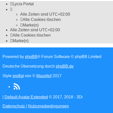
Lycra Portal
Alle Zeiten sind
UTC+02:00
Alle Cookies löschen
Marke(n)
Alle Zeiten sind
UTC+02:00
Alle Cookies löschen
Marke(n)
Powered by
phpBB
® Forum Software © phpBB Limited
Deutsche Übersetzung durch
phpBB.de
Style
proflat
von ©
Mazeltof
2017
RSS
(Opens
|
Default Avatar Extended
© 2017, 2018 - 3Di
in
Datenschutz
|
Nutzungsbedingungen
new