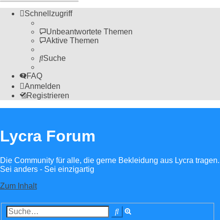
Schnellzugriff
Unbeantwortete Themen
Aktive Themen
Suche
FAQ
Anmelden
Registrieren
Lycra Forum
Die Community für alle, die gerne Bekleidung aus Lycra tragen.
Sei anders - Sei einzigartig
Zum Inhalt
Erweiterte
Suche
Suche