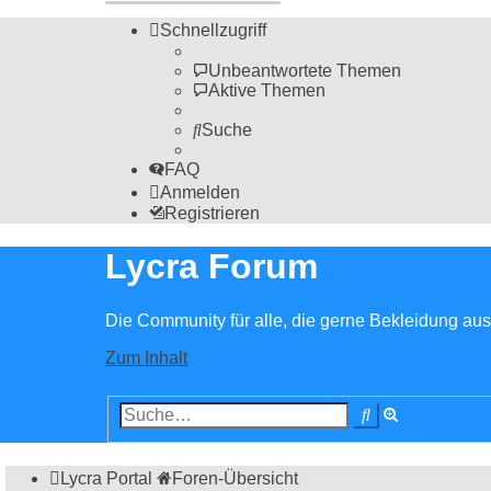
Schnellzugriff
Unbeantwortete Themen
Aktive Themen
Suche
FAQ
Anmelden
Registrieren
Lycra Forum
Die Community für alle, die gerne Bekleidung aus 
Zum Inhalt
Erweiterte
Suche
Suche
Lycra Portal
Foren-Übersicht