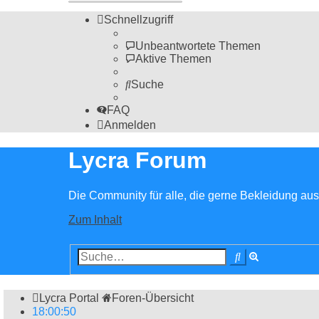
Schnellzugriff
Unbeantwortete Themen
Aktive Themen
Suche
FAQ
Anmelden
Lycra Forum
Die Community für alle, die gerne Bekleidung aus 
Zum Inhalt
Erweiterte
Suche
Suche
Lycra Portal
Foren-Übersicht
18
:
00
:
50