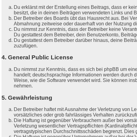
Du erklärst mit der Erstellung eines Beitrags, dass er ke
besitzt, die in deinen Beiträgen verwendeten Links und 
Der Betreiber des Boards übt das Hausrecht aus. Bei Ve
Abmahnung zeitweise oder dauerhaft von der Nutzung die
Du nimmst zur Kenntnis, dass der Betreiber keine Verantwo
Du gestattest dem Betreiber, dein Benutzerkonto, Beiträg
Du gestattest dem Betreiber darüber hinaus, deine Beitr
zuzufügen.
4. General Public License
Du nimmst zur Kenntnis, dass es sich bei phpBB um eine 
handelt; deutschsprachige Informationen werden durch d
Weise, wie die Software verwendet wird. Sie können ins
nehmen.
5. Gewährleistung
Der Betreiber haftet mit Ausnahme der Verletzung von Leb
vorsätzliches oder grob fahrlässiges Verhalten zurückzu
Die Haftung ist gegenüber Verbrauchern außer bei vorsä
Verletzung wesentlicher Vertragspflichten (Kardinalpfli
vertragstypischen Durchschnittsschäden begrenzt. Dies 
Die Haftung ist gegenüber Unternehmern außer bei der V