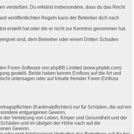
itten verstoßen. Du erklärst insbesondere, dass du das Recht
d veröffentlichten Regeln kann der Betreiber dich nach
bst erstellt hat oder die er nicht zur Kenntnis genommen hat.
geeignet sind, dem Betreiber oder einem Dritten Schaden
llten Foren-Software von phpBB Limited (www.phpbb.com)
g gestellt. Beide haben keinen Einfluss auf die Art und
cht untersagen oder auf Inhalte fremder Foren Einfluss
ragspflichten (Kardinalpflichten) nur für Schäden, die auf ein
nsbesondere entgangenen Gewinn.
us der Verletzung von Leben, Körper und Gesundheit und der
en Schäden und im übrigen der Höhe nach auf die
ngenen Gewinn.
 oder grob fahrlässigem Verhalten des Betreibers auf die bei