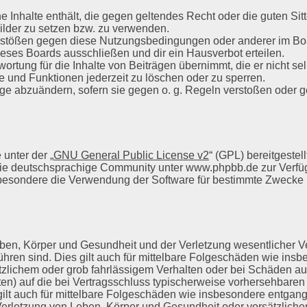
ine Inhalte enthält, die gegen geltendes Recht oder die guten S
Bilder zu setzen bzw. zu verwenden.
rstößen gegen diese Nutzungsbedingungen oder anderer im Boar
ses Boards ausschließen und dir ein Hausverbot erteilen.
rtung für die Inhalte von Beiträgen übernimmt, die er nicht sel
e und Funktionen jederzeit zu löschen oder zu sperren.
äge abzuändern, sofern sie gegen o. g. Regeln verstoßen oder 
unter der „
GNU General Public License v2
“ (GPL) bereitgeste
ie deutschsprachige Community unter www.phpbb.de zur Verfügun
besondere die Verwendung der Software für bestimmte Zwecke ni
en, Körper und Gesundheit und der Verletzung wesentlicher Vert
führen sind. Dies gilt auch für mittelbare Folgeschäden wie i
tzlichem oder grob fahrlässigem Verhalten oder bei Schäden a
chten) auf die bei Vertragsschluss typischerweise vorhersehbar
gilt auch für mittelbare Folgeschäden wie insbesondere entga
erletzung von Leben, Körper und Gesundheit oder vorsätzlichem