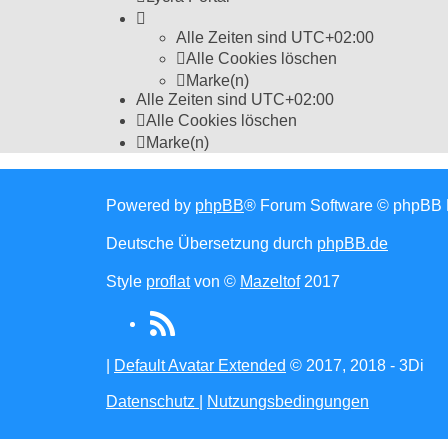
Alle Zeiten sind
UTC+02:00
Alle Cookies löschen
Marke(n)
Alle Zeiten sind
UTC+02:00
Alle Cookies löschen
Marke(n)
Powered by
phpBB
® Forum Software © phpBB 
Deutsche Übersetzung durch
phpBB.de
Style
proflat
von ©
Mazeltof
2017
RSS
(Opens
|
Default Avatar Extended
© 2017, 2018 - 3Di
in
Datenschutz
|
Nutzungsbedingungen
new