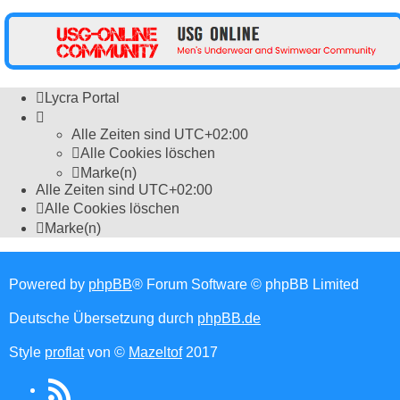
Lycra Portal
Alle Zeiten sind
UTC+02:00
Alle Cookies löschen
Marke(n)
Alle Zeiten sind
UTC+02:00
Alle Cookies löschen
Marke(n)
Powered by
phpBB
® Forum Software © phpBB Limited
Deutsche Übersetzung durch
phpBB.de
Style
proflat
von ©
Mazeltof
2017
RSS