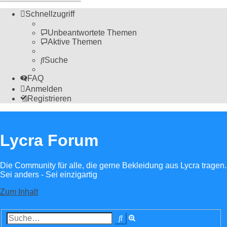
Schnellzugriff
Unbeantwortete Themen
Aktive Themen
Suche
FAQ
Anmelden
Registrieren
Lycra Forum
Die Community für alle, die gerne Bekleidung aus Lycra tragen.
Sei anders - Sei einzigartig
Zum Inhalt
Erweiterte
Suche
Suche