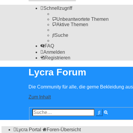
Schnellzugriff
Unbeantwortete Themen
Aktive Themen
Suche
FAQ
Anmelden
Registrieren
Lycra Forum
Die Community für alle, die gerne Bekleidung aus 
Zum Inhalt
Erweiterte
Suche
Suche
Lycra Portal
Foren-Übersicht