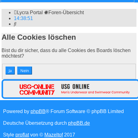
Lycra Portal
Foren-Übersicht
14
:
38
:
51
Suche
Alle Cookies löschen
Bist du dir sicher, dass du alle Cookies des Boards löschen
möchtest?
Powered by
phpBB
® Forum Software © phpBB Limited
Deutsche Übersetzung durch
phpBB.de
Style
proflat
von ©
Mazeltof
2017