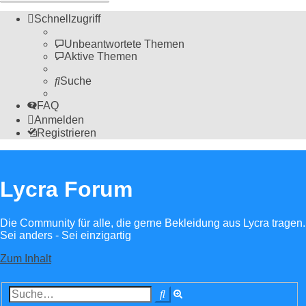
Schnellzugriff
Unbeantwortete Themen
Aktive Themen
Suche
FAQ
Anmelden
Registrieren
Lycra Forum
Die Community für alle, die gerne Bekleidung aus Lycra tragen.
Sei anders - Sei einzigartig
Zum Inhalt
Erweiterte
Suche
Suche