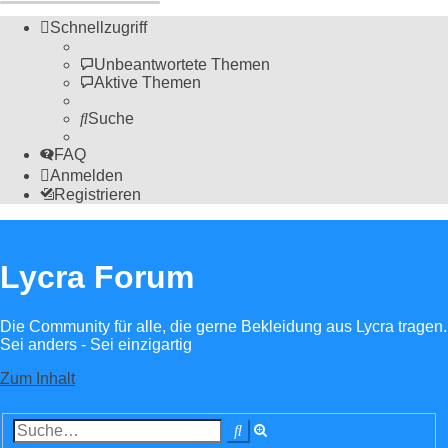
Schnellzugriff
Unbeantwortete Themen
Aktive Themen
Suche
FAQ
Anmelden
Registrieren
Lycra Forum
Die Community für alle, die gerne Bekleidung aus Lycra tragen.
Sei anders - Sei einzigartig
Zum Inhalt
Erweiterte
Suche
Suche