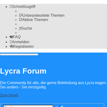
Schnellzugriff
Unbeantwortete Themen
Aktive Themen
Suche
FAQ
Anmelden
Registrieren
Lycra Forum
Die Community für alle, die gerne Bekleidung aus Lycra tragen.
Sei anders - Sei einzigartig
Zum Inhalt
Erweiterte