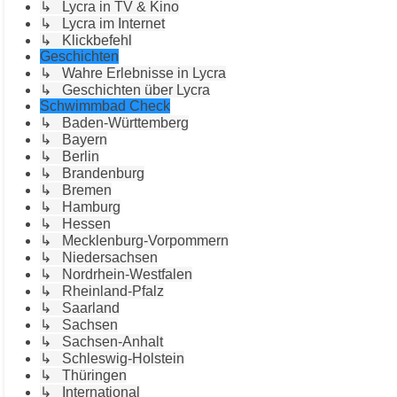
↳ Lycra in TV & Kino
↳ Lycra im Internet
↳ Klickbefehl
Geschichten
↳ Wahre Erlebnisse in Lycra
↳ Geschichten über Lycra
Schwimmbad Check
↳ Baden-Württemberg
↳ Bayern
↳ Berlin
↳ Brandenburg
↳ Bremen
↳ Hamburg
↳ Hessen
↳ Mecklenburg-Vorpommern
↳ Niedersachsen
↳ Nordrhein-Westfalen
↳ Rheinland-Pfalz
↳ Saarland
↳ Sachsen
↳ Sachsen-Anhalt
↳ Schleswig-Holstein
↳ Thüringen
↳ International