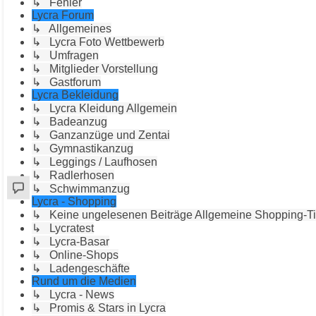
↳ Fehler
Lycra Forum
↳ Allgemeines
↳ Lycra Foto Wettbewerb
↳ Umfragen
↳ Mitglieder Vorstellung
↳ Gastforum
Lycra Bekleidung
↳ Lycra Kleidung Allgemein
↳ Badeanzug
↳ Ganzanzüge und Zentai
↳ Gymnastikanzug
↳ Leggings / Laufhosen
↳ Radlerhosen
↳ Schwimmanzug
Lycra - Shopping
↳ Keine ungelesenen Beiträge Allgemeine Shopping-T
↳ Lycratest
↳ Lycra-Basar
↳ Online-Shops
↳ Ladengeschäfte
Rund um die Medien
↳ Lycra - News
↳ Promis & Stars in Lycra