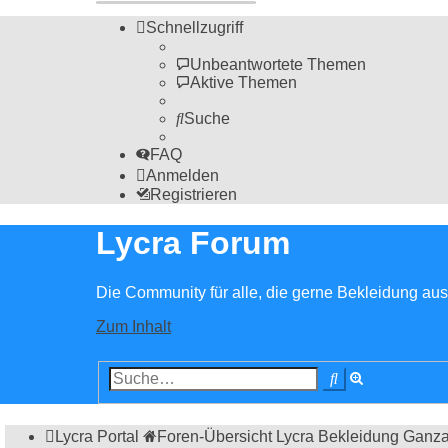
Schnellzugriff
Unbeantwortete Themen
Aktive Themen
Suche
FAQ
Anmelden
Registrieren
Lycra Forum
Die Community für alle, die gerne Bekleidung aus 
Zum Inhalt
Erweiterte
Suche
Suche
Lycra Portal
Foren-Übersicht
Lycra Bekleidung
Ganza