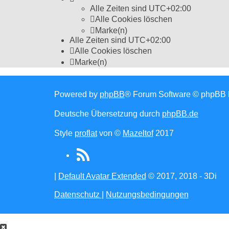
Alle Zeiten sind
UTC+02:00
Alle Cookies löschen
Marke(n)
Alle Zeiten sind
UTC+02:00
Alle Cookies löschen
Marke(n)
Powered by
phpBB
® Forum Software © phpBB 
Deutsche Übersetzung durch
phpBB.de
Style
proflat
von ©
Mazeltof
2017
RSS
(Opens
|
Default Avatar Extended
© 2017, 2018 - 3Di
in
Datenschutz
|
Nutzungsbedingungen
new
tab)