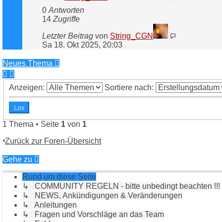
0
Antworten
14
Zugriffe
Letzter Beitrag
von
String_CGN
Sa 18. Okt 2025, 20:03
Neues Thema
Anzeigen:
Sortiere nach:
1 Thema • Seite
1
von
1
Zurück zur Foren-Übersicht
Gehe zu
Rund um diese Seite
↳ COMMUNITY REGELN - bitte unbedingt beachten !!!
↳ NEWS, Ankündigungen & Veränderungen
↳ Anleitungen
↳ Fragen und Vorschläge an das Team