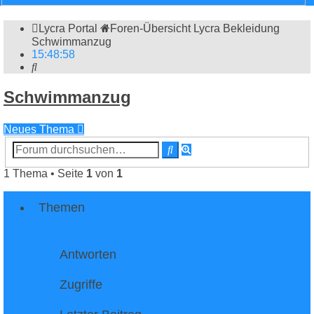
Lycra Portal
Foren-Übersicht
Lycra Bekleidung
Schwimmanzug
15
:
48
:
58
Suche
Schwimmanzug
Neues Thema
Erweiterte
Suche
Suche
1 Thema • Seite
1
von
1
Themen
Antworten
Zugriffe