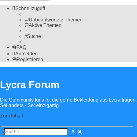
Schnellzugriff
Unbeantwortete Themen
Aktive Themen
Suche
FAQ
Anmelden
Registrieren
Lycra Forum
Die Community für alle, die gerne Bekleidung aus Lycra tragen.
Sei anders - Sei einzigartig
Zum Inhalt
Erweiterte
Suche
Suche