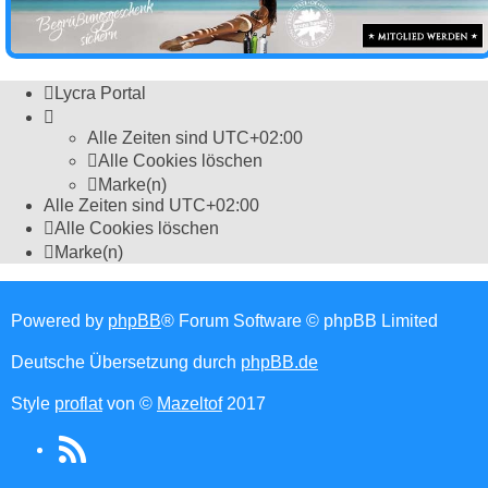
Lycra Portal
Alle Zeiten sind
UTC+02:00
Alle Cookies löschen
Marke(n)
Alle Zeiten sind
UTC+02:00
Alle Cookies löschen
Marke(n)
Powered by
phpBB
® Forum Software © phpBB Limited
Deutsche Übersetzung durch
phpBB.de
Style
proflat
von ©
Mazeltof
2017
RSS
(Opens