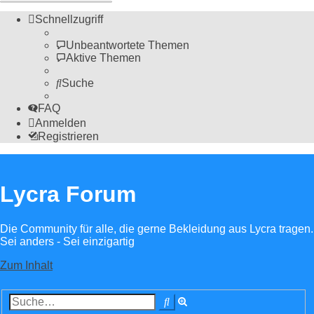
Schnellzugriff
Unbeantwortete Themen
Aktive Themen
Suche
FAQ
Anmelden
Registrieren
Lycra Forum
Die Community für alle, die gerne Bekleidung aus Lycra tragen.
Sei anders - Sei einzigartig
Zum Inhalt
Erweiterte
Suche
Suche