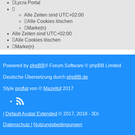
Lycra Portal
Alle Zeiten sind
UTC+02:00
Alle Cookies löschen
Marke(n)
Alle Zeiten sind
UTC+02:00
Alle Cookies löschen
Marke(n)
Powered by
phpBB
® Forum Software © phpBB Limited
Deutsche Übersetzung durch
phpBB.de
Style
proflat
von ©
Mazeltof
2017
RSS
(Opens
|
Default Avatar Extended
© 2017, 2018 - 3Di
in
Datenschutz
|
Nutzungsbedingungen
new