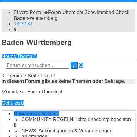
Lycra Portal
Foren-Übersicht
Schwimmbad Check
Baden-Württemberg
13
:
22
:
35
Suche
Baden-Württemberg
Neues Thema
Erweiterte
Suche
Suche
0 Themen • Seite
1
von
1
In diesem Forum gibt es keine Themen oder Beiträge.
Zurück zur Foren-Übersicht
Gehe zu
Rund um diese Seite
↳ COMMUNITY REGELN - bitte unbedingt beachten
!!!
↳ NEWS, Ankündigungen & Veränderungen
↳ Anleitungen