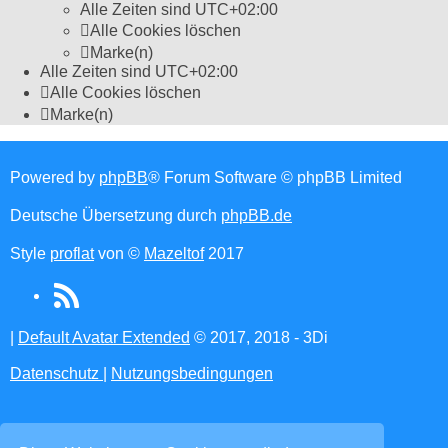
Alle Zeiten sind
UTC+02:00
Alle Cookies löschen
Marke(n)
Alle Zeiten sind
UTC+02:00
Alle Cookies löschen
Marke(n)
Powered by
phpBB
® Forum Software © phpBB Limited
Deutsche Übersetzung durch
phpBB.de
Style
proflat
von ©
Mazeltof
2017
RSS
(Opens
|
Default Avatar Extended
© 2017, 2018 - 3Di
in
Datenschutz
|
Nutzungsbedingungen
new
tab)