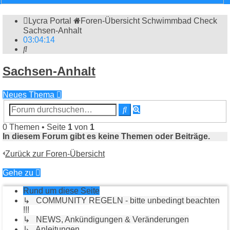
Lycra Portal
Foren-Übersicht
Schwimmbad Check
Sachsen-Anhalt
03
:
04
:
14
Suche
Sachsen-Anhalt
Neues Thema
Erweiterte
Suche
Suche
0 Themen • Seite
1
von
1
In diesem Forum gibt es keine Themen oder Beiträge.
Zurück zur Foren-Übersicht
Gehe zu
Rund um diese Seite
↳ COMMUNITY REGELN - bitte unbedingt beachten
!!!
↳ NEWS, Ankündigungen & Veränderungen
↳ Anleitungen