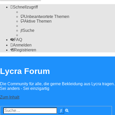
Schnellzugriff
Unbeantwortete Themen
Aktive Themen
Suche
FAQ
Anmelden
Registrieren
Lycra Forum
Die Community für alle, die gerne Bekleidung aus Lycra tragen.
Sei anders - Sei einzigartig
Zum Inhalt
Erweiterte
Suche
Suche