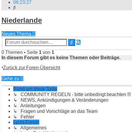
06
:
23
:
28
Suche
Niederlande
Neues Thema
Erweiterte
Suche
Suche
0 Themen • Seite
1
von
1
In diesem Forum gibt es keine Themen oder Beiträge.
Zurück zur Foren-Übersicht
Gehe zu
Rund um diese Seite
↳ COMMUNITY REGELN - bitte unbedingt beachten !!!
↳ NEWS, Ankündigungen & Veränderungen
↳ Anleitungen
↳ Fragen und Vorschläge an das Team
↳ Fehler
Lycra Forum
↳ Allgemeines