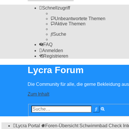
Schnellzugriff
Unbeantwortete Themen
Aktive Themen
Suche
FAQ
Anmelden
Registrieren
Lycra Forum
Die Community für alle, die gerne Bekleidung aus 
Zum Inhalt
Erweiterte
Suche
Suche
Lycra Portal
Foren-Übersicht
Schwimmbad Check
Int