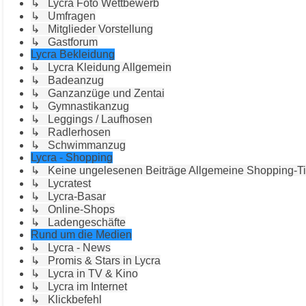
↳ Lycra Foto Wettbewerb
↳ Umfragen
↳ Mitglieder Vorstellung
↳ Gastforum
Lycra Bekleidung
↳ Lycra Kleidung Allgemein
↳ Badeanzug
↳ Ganzanzüge und Zentai
↳ Gymnastikanzug
↳ Leggings / Laufhosen
↳ Radlerhosen
↳ Schwimmanzug
Lycra - Shopping
↳ Keine ungelesenen Beiträge Allgemeine Shopping-T
↳ Lycratest
↳ Lycra-Basar
↳ Online-Shops
↳ Ladengeschäfte
Rund um die Medien
↳ Lycra - News
↳ Promis & Stars in Lycra
↳ Lycra in TV & Kino
↳ Lycra im Internet
↳ Klickbefehl