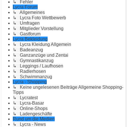
↳ Fehler
Lycra Forum
↳ Allgemeines
↳ Lycra Foto Wettbewerb
↳ Umfragen
↳ Mitglieder Vorstellung
↳ Gastforum
Lycra Bekleidung
↳ Lycra Kleidung Allgemein
↳ Badeanzug
↳ Ganzanzüge und Zentai
↳ Gymnastikanzug
↳ Leggings / Laufhosen
↳ Radlerhosen
↳ Schwimmanzug
Lycra - Shopping
↳ Keine ungelesenen Beiträge Allgemeine Shopping-
Tipps
↳ Lycratest
↳ Lycra-Basar
↳ Online-Shops
↳ Ladengeschäfte
Rund um die Medien
↳ Lycra - News