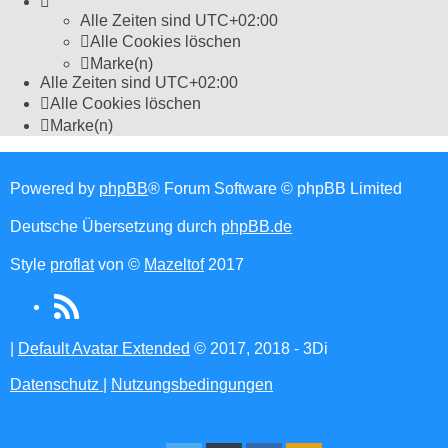
Alle Zeiten sind
UTC+02:00
Alle Cookies löschen
Marke(n)
Alle Zeiten sind
UTC+02:00
Alle Cookies löschen
Marke(n)
Powered by
phpBB
® Forum Software © phpBB Limited
Deutsche Übersetzung durch
phpBB.de
Style
proflat
von ©
Mazeltof
2017
RSS
(Opens
|
Default Avatar Extended
© 2017, 2018 - 3Di
in
Datenschutz
|
Nutzungsbedingungen
new
tab)