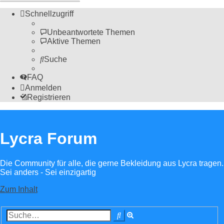
Schnellzugriff
Unbeantwortete Themen
Aktive Themen
Suche
FAQ
Anmelden
Registrieren
Lycra Forum
Die Community für alle, die gerne Bekleidung aus Lycra tragen.
Sei anders - Sei einzigartig
Zum Inhalt
Erweiterte
Suche
Suche