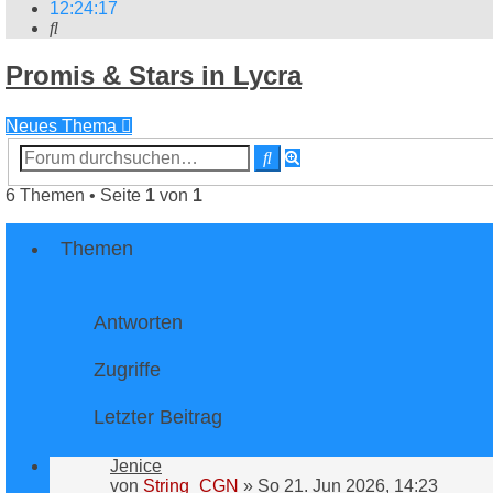
12
:
24
:
17
Suche
Promis & Stars in Lycra
Neues Thema
Erweiterte
Suche
Suche
6 Themen • Seite
1
von
1
Themen
Antworten
Zugriffe
Letzter Beitrag
Jenice
von
String_CGN
»
So 21. Jun 2026, 14:23