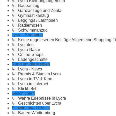
↳ Lycra Kleidung Allgemein
↳ Badeanzug
↳ Ganzanzüge und Zentai
↳ Gymnastikanzug
↳ Leggings / Laufhosen
↳ Radlerhosen
↳ Schwimmanzug
Lycra - Shopping
↳ Keine ungelesenen Beiträge Allgemeine Shopping-T
↳ Lycratest
↳ Lycra-Basar
↳ Online-Shops
↳ Ladengeschäfte
Rund um die Medien
↳ Lycra - News
↳ Promis & Stars in Lycra
↳ Lycra in TV & Kino
↳ Lycra im Internet
↳ Klickbefehl
Geschichten
↳ Wahre Erlebnisse in Lycra
↳ Geschichten über Lycra
Schwimmbad Check
↳ Baden-Württemberg