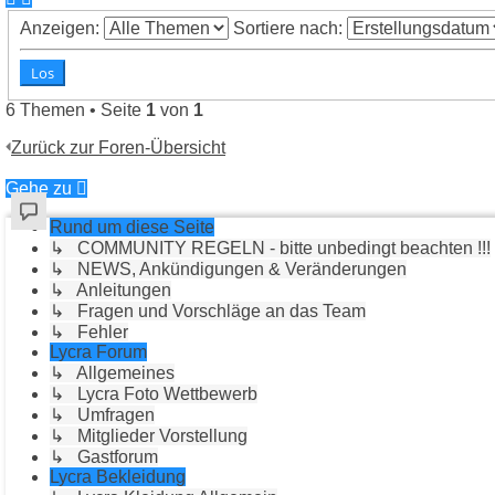
Anzeigen:
Sortiere nach:
6 Themen • Seite
1
von
1
Zurück zur Foren-Übersicht
Gehe zu
Rund um diese Seite
↳ COMMUNITY REGELN - bitte unbedingt beachten !!!
↳ NEWS, Ankündigungen & Veränderungen
↳ Anleitungen
↳ Fragen und Vorschläge an das Team
↳ Fehler
Lycra Forum
↳ Allgemeines
↳ Lycra Foto Wettbewerb
↳ Umfragen
↳ Mitglieder Vorstellung
↳ Gastforum
Lycra Bekleidung