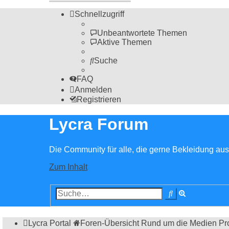
Schnellzugriff
Unbeantwortete Themen
Aktive Themen
Suche
FAQ
Anmelden
Registrieren
Lycra Forum
Die Community für alle, die gerne Bekleidung aus 
Zum Inhalt
Erweiterte
Suche
Suche
Lycra Portal
Foren-Übersicht
Rund um die Medien
Pr