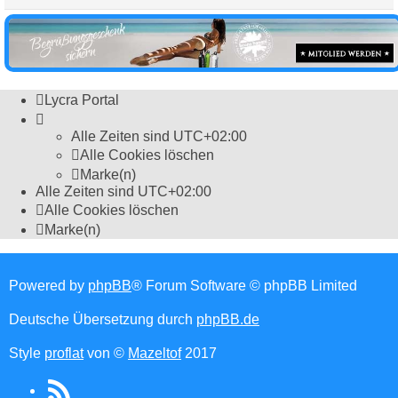
Lycra Portal
Alle Zeiten sind
UTC+02:00
Alle Cookies löschen
Marke(n)
Alle Zeiten sind
UTC+02:00
Alle Cookies löschen
Marke(n)
Powered by
phpBB
® Forum Software © phpBB Limited
Deutsche Übersetzung durch
phpBB.de
Style
proflat
von ©
Mazeltof
2017
RSS