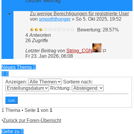
Letzter Beitrag
Zu wenige Berechtigungen für registrierte User
von
smooththonger
»
So 5. Okt 2025, 19:52
Bewertung: 28.57%
4
Antworten
26
Zugriffe
Letzter Beitrag
von
String_CGN
Fr 23. Jan 2026, 06:08
Neues Thema
Anzeigen:
Sortiere nach:
Richtung:
1 Thema • Seite
1
von
1
Zurück zur Foren-Übersicht
Gehe zu