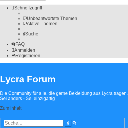
Schnellzugriff
Unbeantwortete Themen
Aktive Themen
Suche
FAQ
Anmelden
Registrieren
Lycra Forum
Die Community für alle, die gerne Bekleidung aus Lycra tragen.
Sei anders - Sei einzigartig
Zum Inhalt
Erweiterte
Suche
Suche