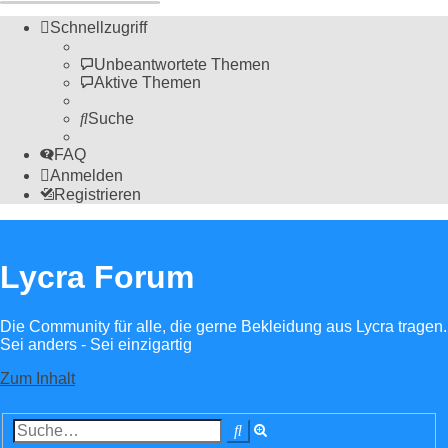
Schnellzugriff
Unbeantwortete Themen
Aktive Themen
Suche
FAQ
Anmelden
Registrieren
Lycra Forum
Die Community für alle, die gerne Bekleidung aus Lycra tragen.
Sei anders - Sei einzigartig
Zum Inhalt
Erweiterte
Suche
Suche