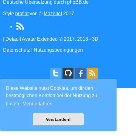
Deutsche Übersetzung durch
phpBB.de
Style
proflat
von ©
Mazeltof
2017
RSS
(Opens
|
Default Avatar Extended
© 2017, 2018 - 3Di
in
Datenschutz
|
Nutzungsbedingungen
new
tab)
Diese Website nutzt Cookies, um dir den
bestmöglichen Komfort bei der Nutzung zu
bieten.
Mehr erfahren
Verstanden!