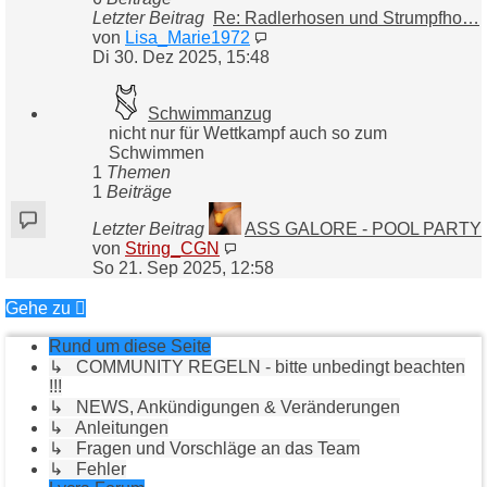
Letzter Beitrag
Re: Radlerhosen und Strumpfho…
Neuester
von
Lisa_Marie1972
Beitrag
Di 30. Dez 2025, 15:48
Schwimmanzug
nicht nur für Wettkampf auch so zum
Schwimmen
1
Themen
1
Beiträge
Letzter Beitrag
ASS GALORE - POOL PARTY
Neuester
von
String_CGN
Beitrag
So 21. Sep 2025, 12:58
Gehe zu
Rund um diese Seite
↳ COMMUNITY REGELN - bitte unbedingt beachten
!!!
↳ NEWS, Ankündigungen & Veränderungen
↳ Anleitungen
↳ Fragen und Vorschläge an das Team
↳ Fehler