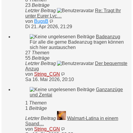
23
Beiträge
Letzter Beitrag
Re: Tragt Ihr
unter Eurer Lyc…
Neuester
von
BugsB
Beitrag
Di 21. Apr 2026, 21:29
Badeanzug
Für alle die gerne Badeanzug tragen können
sich hier austauschen
27
Themen
55
Beiträge
Letzter Beitrag
Der bequemste
Anzug
Neuester
von
String_CGN
Beitrag
Sa 16. Mai 2026, 20:10
Ganzanzüge
und Zentai
1
Themen
1
Beiträge
Letzter Beitrag
Walmart-Latina in einem
Spand…
Neuester
von
String_CGN