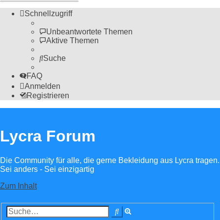
Schnellzugriff
Unbeantwortete Themen
Aktive Themen
Suche
FAQ
Anmelden
Registrieren
Lycra Forum
Die Community für alle, die gerne Bekleidung aus Lycra tragen.
Sei anders - Sei einzigartig
Zum Inhalt
Erweiterte
Suche
Suche