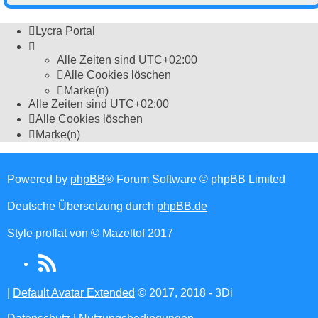
Lycra Portal
Alle Zeiten sind
UTC+02:00
Alle Cookies löschen
Marke(n)
Alle Zeiten sind
UTC+02:00
Alle Cookies löschen
Marke(n)
Powered by
phpBB
® Forum Software © phpBB Limited
Deutsche Übersetzung durch
phpBB.de
Style
proflat
von ©
Mazeltof
2017
RSS
(Opens
|
Default Avatar Extended
© 2017, 2018 - 3Di
in