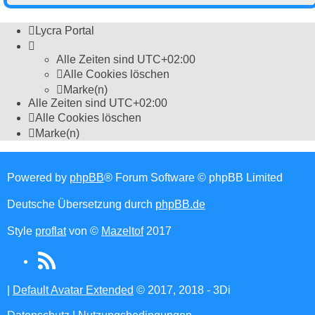
Lycra Portal
Alle Zeiten sind
UTC+02:00
Alle Cookies löschen
Marke(n)
Alle Zeiten sind
UTC+02:00
Alle Cookies löschen
Marke(n)
Powered by
phpBB
® Forum Software © phpBB Limited
Deutsche Übersetzung durch
phpBB.de
Style
proflat
von ©
Mazeltof
2017
RSS
(Opens
|
Default Avatar Extended
© 2017, 2018 - 3Di
in