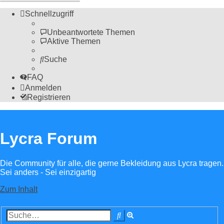
Schnellzugriff
Unbeantwortete Themen
Aktive Themen
Suche
FAQ
Anmelden
Registrieren
Lycra Forum
Die Community für alle, die gerne Bekleidung aus Lycra tragen.
Sei anders - Sei einzigartig
Zum Inhalt
Erweiterte
Suche
Suche