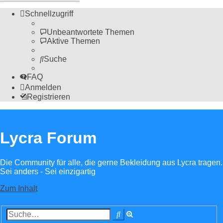
Schnellzugriff
Unbeantwortete Themen
Aktive Themen
Suche
FAQ
Anmelden
Registrieren
Lycra Forum
Die Community für alle, die gerne Bekleidung aus Lycra tragen.
Sei anders - Sei einzigartig
Zum Inhalt
Erweiterte
Suche
Suche