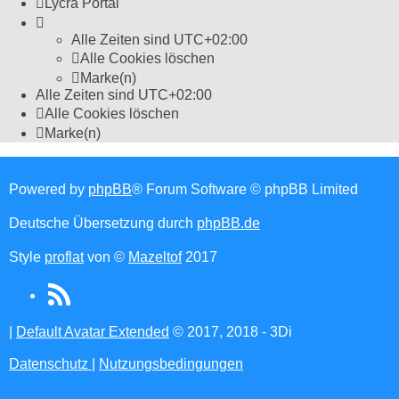
Lycra Portal
Alle Zeiten sind
UTC+02:00
Alle Cookies löschen
Marke(n)
Alle Zeiten sind
UTC+02:00
Alle Cookies löschen
Marke(n)
Powered by
phpBB
® Forum Software © phpBB Limited
Deutsche Übersetzung durch
phpBB.de
Style
proflat
von ©
Mazeltof
2017
RSS
(Opens
|
Default Avatar Extended
© 2017, 2018 - 3Di
in
Datenschutz
|
Nutzungsbedingungen
new