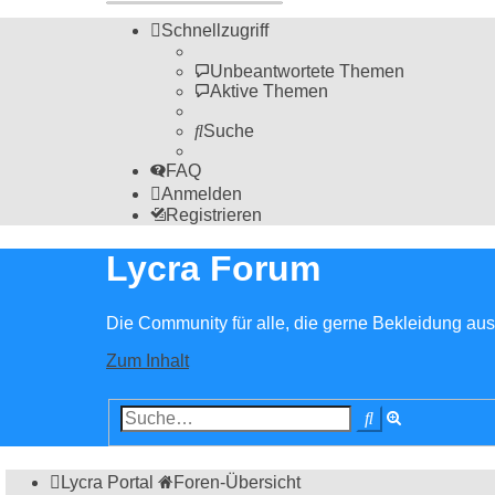
Schnellzugriff
Unbeantwortete Themen
Aktive Themen
Suche
FAQ
Anmelden
Registrieren
Lycra Forum
Die Community für alle, die gerne Bekleidung aus 
Zum Inhalt
Erweiterte
Suche
Suche
Lycra Portal
Foren-Übersicht