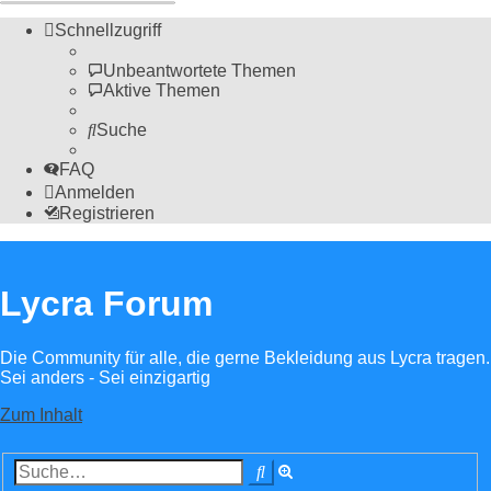
Schnellzugriff
Unbeantwortete Themen
Aktive Themen
Suche
FAQ
Anmelden
Registrieren
Lycra Forum
Die Community für alle, die gerne Bekleidung aus Lycra tragen.
Sei anders - Sei einzigartig
Zum Inhalt
Erweiterte
Suche
Suche