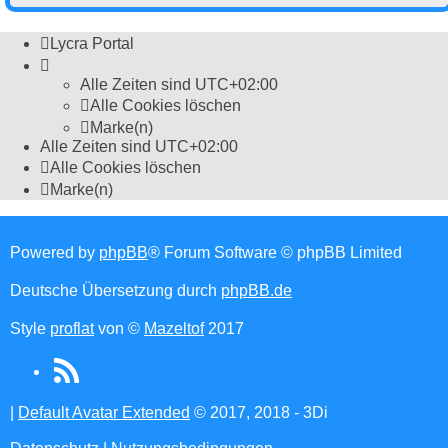
Lycra Portal
Alle Zeiten sind
UTC+02:00
Alle Cookies löschen
Marke(n)
Alle Zeiten sind
UTC+02:00
Alle Cookies löschen
Marke(n)
Powered by
phpBB
® Forum Software © phpBB Limited
Deutsche Übersetzung durch
phpBB.de
Style
proflat
von ©
Mazeltof
2017
RSS
(Opens
|
Default Avatar Extended
© 2017, 2018 - 3Di
in