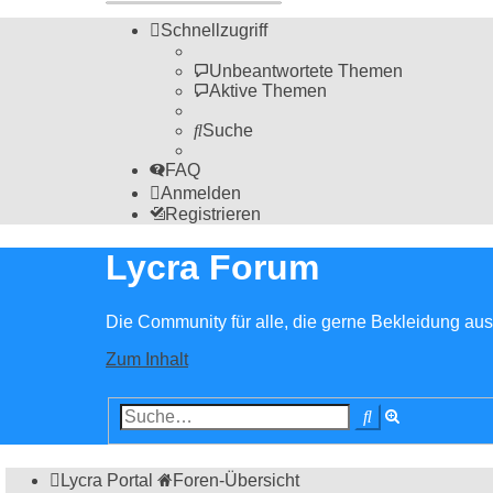
Schnellzugriff
Unbeantwortete Themen
Aktive Themen
Suche
FAQ
Anmelden
Registrieren
Lycra Forum
Die Community für alle, die gerne Bekleidung aus 
Zum Inhalt
Erweiterte
Suche
Suche
Lycra Portal
Foren-Übersicht